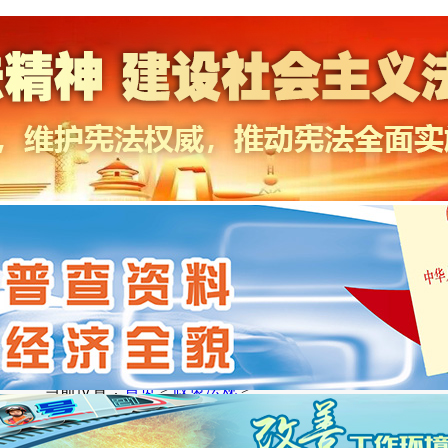
当前位置：
首页
>
政策法规
>
拒绝毒品 从了解开始｜全民禁毒宣传月
【2024-06-26】