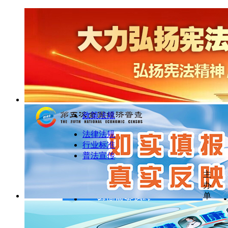
政策法规
法律法规
行业标准
普法宣传
主
办
单
咨询服务热线
投诉、举报：0719-8222513