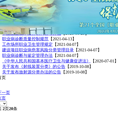
警惕！毒品“邮票”正在瞄准“00后”
【2022-06-07】
〔以案释法〕职业病危害项目申报及职业病危害因素检测、评
从《论语》看古代对执法者的规范
【2022-06-06】
医疗废物管理条例全文_国务院第380号
【2021-10-26】
《中华人民共和国医师法》（2021年版全文）
【2021-10-26】
贯彻落实职业卫生技术服务机构管理办法
【2021-06-25】
职业卫生技术服务机构管理办法
【2021-06-25】
职业病诊断质量控制规范
【2021-04-13】
工作场所职业卫生管理规定
【2021-04-07】
建设项目职业病危害风险分类管理目录
【2021-04-07】
职业病诊断与鉴定管理办法
【2021-04-07】
《中华人民共和国基本医疗卫生与健康促进法》
【2020-07-01
关于发布《射线装置分类》的公告
【2019-10-08】
关于发布放射源分类办法的公告
【2019-10-08】
首页
下一页
末页
共
2
页
20
条