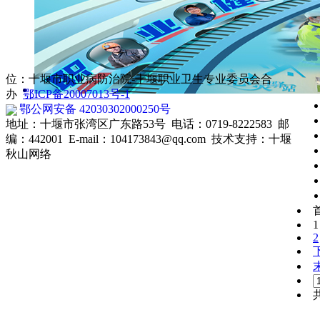
体检联系：0719-8222655
职业卫生科：0719-8222593
健康监护科：0719-8222582
职业病门诊：0719-8222765
放射卫生科：0719-8222015
位：十堰市职业病防治院-十堰职业卫生专业委员会合
办
鄂ICP备20007013号-1
鄂公网安备 42030302000250号
地址：十堰市张湾区广东路53号 电话：0719-8222583 邮
编：442001 E-mail：104173843@qq.com 技术支持：
十堰
秋山网络
1
2