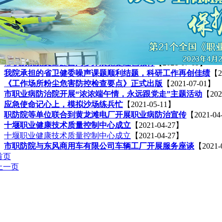
十堰市2021年“健康企业”推进工作会顺利召开
【2021-11-16】
弘扬工匠精神 岗位大练兵 ——2021年十堰市职业卫生与职业
用心用力用情 做实做细做好
【2021-10-22】
职防院通过2021年档案工作达标先进单位创建检查
【2021-10-
开展烈士纪念日活动，缅怀革命丰功伟绩
【2021-10-09】
刘海波赴东风越野车有限公司走访调研“健康企业”创建工作 9月
市职防院党支部赴西沟乡开展党史红色教育
【2021-07-09】
我院承担的省卫健委噪声课题顺利结题，科研工作再创佳绩
【2
《工作场所粉尘危害防控检查要点》正式出版
【2021-07-01】
市职业病防治院开展“浓浓端午情，永远跟党走”主题活动
【202
应急使命记心上，模拟沙场练兵忙
【2021-05-11】
职防院等单位联合到黄龙滩电厂开展职业病防治宣传
【2021-04
十堰职业健康技术质量控制中心成立
【2021-04-27】
十堰职业健康技术质量控制中心成立
【2021-04-27】
市职防院与东风商用车有限公司车辆工厂开展服务座谈
【2021-
首页
上一页