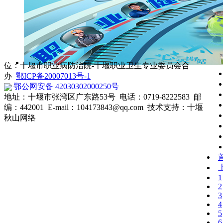
投诉、举报：0719-8222513
体检联系：0719-8222655
职业卫生科：0719-8222593
健康监护科：0719-8222582
职业病门诊：0719-8222765
放射卫生科：0719-8222015
位：十堰市职业病防治院-十堰职业卫生专业委员会合
办
鄂ICP备20007013号-1
鄂公网安备 42030302000250号
地址：十堰市张湾区广东路53号 电话：0719-8222583 邮
编：442001 E-mail：104173843@qq.com 技术支持：
十堰
秋山网络
1
2
3
4
5
6