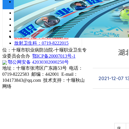
咨询服务热线
当前位置
投诉、举报：0719-8222513
湖北省职业卫
体检联系：0719-8222655
职业卫生科：0719-8222593
健康监护科：0719-8222582
文章来源：未知 
职业病门诊：0719-8222765
放射卫生科：0719-8222015
位：十堰市职业病防治院-十堰职业卫生专
湖
业委员会合办
鄂ICP备20007013号-1
鄂公网安备 42030302000250号
地址：十堰市张湾区广东路53号 电话：
0719-8222583 邮编：442001 E-mail：
2021-12-07 1
104173843@qq.com 技术支持：
十堰秋山
网络
序