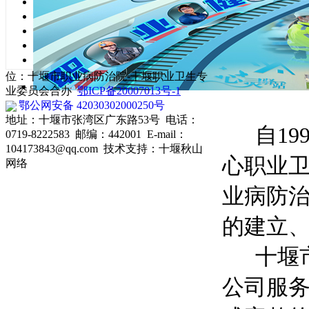
我和职防的
体检联系：0719-8222655
职业卫生科：0719-8222593
健康监护科：0719-8222582
文章来源：市职
职业病门诊：0719-8222765
放射卫生科：0719-8222015
位：十堰市职业病防治院-十堰职业卫生专
业委员会合办
鄂ICP备20007013号-1
鄂公网安备 42030302000250号
地址：十堰市张湾区广东路53号 电话：
自199
0719-8222583 邮编：442001 E-mail：
104173843@qq.com 技术支持：
十堰秋山
心职业卫
网络
业病防
的建立
十堰市
公司服