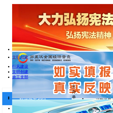
文明创建
行风建设
文明创建
农工支部
主
办
单
咨询服务热线
当前位置
投诉、举报：0719-8222513